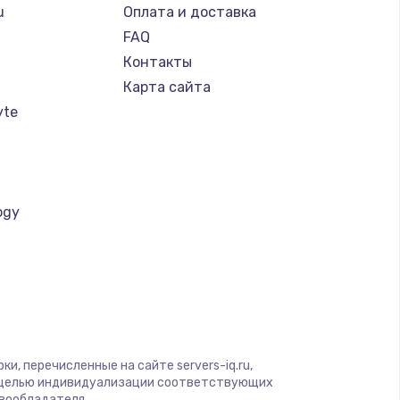
u
Оплата и доставка
FAQ
Контакты
Карта сайта
yte
ogy
a
и, перечисленные на сайте servers-iq.ru,
с целью индивидуализации соответствующих
авообладателя