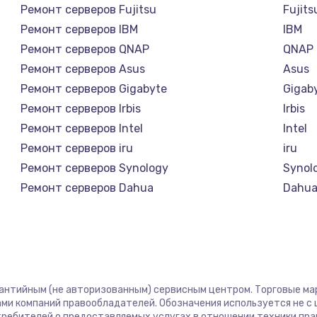
Ремонт серверов Fujitsu
Fujits
Ремонт серверов IBM
IBM
а
Ремонт серверов QNAP
QNAP
Ремонт серверов Asus
Asus
Ремонт серверов Gigabyte
Gigab
Ремонт серверов Irbis
Irbis
Ремонт серверов Intel
Intel
Ремонт серверов iru
iru
Ремонт серверов Synology
Synol
Ремонт серверов Dahua
Dahu
рантийным (не авторизованным) сервисным центром. Торговые марк
ми компаний правообладателей. Обозначения используется не 
отребителей о предоставляемых услугах в отношении техники пр