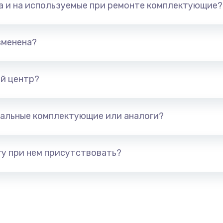
та и на используемые при ремонте комплектующие?
1245 руб.
Заказ
890 руб.
Заказ
зменена?
сплей
1095 руб.
Заказ
й центр?
1595 руб.
Заказ
альные комплектующие или аналоги?
1700 руб.
Заказ
у при нем присутствовать?
2600 руб.
Заказ
820 руб.
Заказ
1290 руб.
Заказ