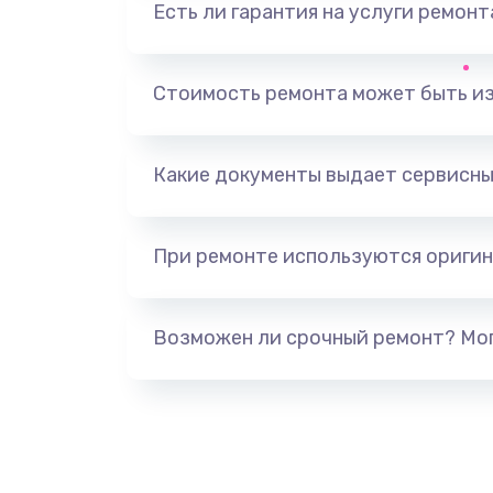
Есть ли гарантия на услуги ремон
Замена тачпада
Замена корпуса
Стоимость ремонта может быть и
Замена разъёмов (HDMI, DVI, Ди
порта)
Какие документы выдает сервисны
Замена USB порта
При ремонте используются оригин
Замена звуковой карты
Возможен ли срочный ремонт? Мог
Замена микрофона
Замена оперативной памяти
Замена процессора