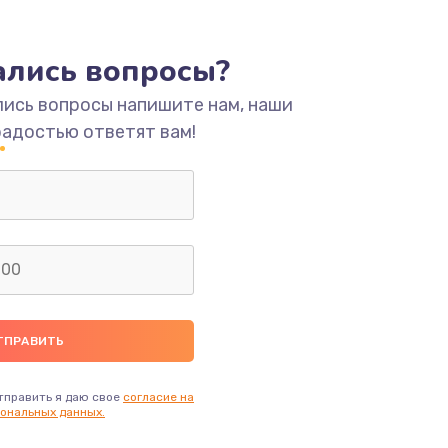
ать
тались вопросы?
лись вопросы напишите нам, наши
ать
радостью ответят вам!
ать
ать
ать
ать
ать
тправить я даю свое
согласие на
ональных данных.