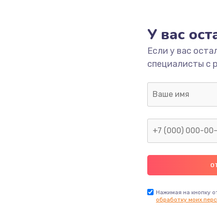
1695 руб.
Заказ
У вас ос
Если у вас оста
1090 руб.
Заказ
специалисты с 
1345 руб.
Заказ
1390 руб.
Заказ
2420 руб.
Заказ
895 руб.
Заказ
860 руб.
Заказ
Нажимая на кнопку о
обработку моих перс