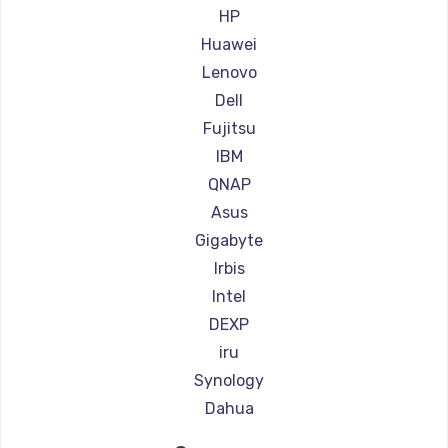
Заказать
HP
Huawei
Замена сенсорного датчика
Lenovo
1300 руб.
Dell
Заказать
Fujitsu
IBM
Замена сигнальной лампы
QNAP
1200 руб.
Asus
Заказать
Gigabyte
Irbis
Замена системной платы
Intel
1500 руб.
DEXP
Заказать
iru
Synology
Замена температурного датчика
Dahua
2500 руб.