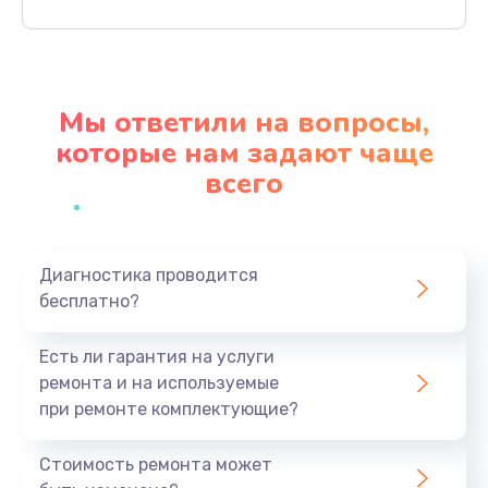
Заказать
Ремонт материнской платы
4500 руб.
Мы ответили на вопросы,
Заказать
которые нам задают чаще
всего
Профилактическая чистка
1000 руб.
Заказать
Диагностика проводится
бесплатно?
Прошивка BIOS
1920 руб.
Есть ли гарантия на услуги
Заказать
ремонта и на используемые
при ремонте комплектующие?
Замена северного моста
1440 руб.
Стоимость ремонта может