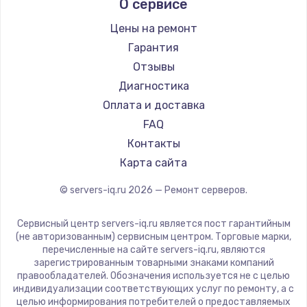
Заказать
О сервисе
Цены на ремонт
Замена электроконфорки
Гарантия
1300 руб.
Отзывы
Заказать
Диагностика
Оплата и доставка
Техобслуживание
FAQ
900 руб.
Контакты
Заказать
Карта сайта
Установка / подключение / демонтаж
© servers-iq.ru
2026
— Ремонт серверов.
1300 руб.
Сервисный центр servers-iq.ru является пост гарантийным
Заказать
(не авторизованным) сервисным центром. Торговые марки,
перечисленные на сайте servers-iq.ru, являются
Прошивка
зарегистрированным товарными знаками компаний
правообладателей. Обозначения используется не с целью
1400 руб.
индивидуализации соответствующих услуг по ремонту, а с
целью информирования потребителей о предоставляемых
Заказать