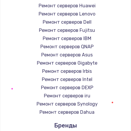
Ремонт серверов Huawei
Замена / ремонт электронного модуля
Ремонт серверов Lenovo
управления
Ремонт серверов Dell
600 руб.
Ремонт серверов Fujitsu
Заказать
Ремонт серверов IBM
Ремонт серверов QNAP
Замена конфорки
Ремонт серверов Asus
1100 руб.
Ремонт серверов Gigabyte
Заказать
Ремонт серверов Irbis
Ремонт серверов Intel
Замена платы сенсора
Ремонт серверов DEXP
900 руб.
Ремонт серверов iru
Заказать
Ремонт серверов Synology
Ремонт серверов Dahua
Замена регулятора режимов конфорки
900 руб.
Бренды