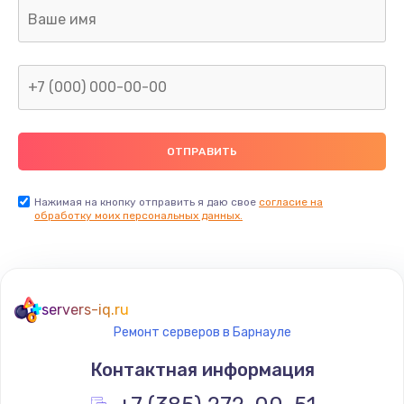
Ремонт капиллярной трубки
400 руб.
Заказать
Замена блока питания
1000 руб.
Заказать
Нажимая на кнопку отправить я даю свое
согласие на
обработку моих персональных данных.
Прошивка / разблокировка
900 руб.
Заказать
servers-iq.ru
Ремонт серверов в Барнауле
Замена термостата
Контактная информация
1200 руб.
Заказать