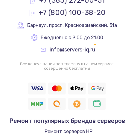
+7 (385) 272-00-51
+7 (800) 100-38-20
Замена реле
1000 руб.
Барнаул
,
 просп. Красноармейский, 51а
Заказать
Ежедневно с 9:00 до 21:00
Замена термопредохранителя
info@servers-iq.ru
700 руб.
Заказать
Все консультации по телефону в нашем сервисе
совершенно бесплатны
Замена ТЭНа
2500 руб.
Заказать
Замена шнура
Ремонт популярных брендов серверов
1400 руб.
Заказать
Ремонт серверов HP