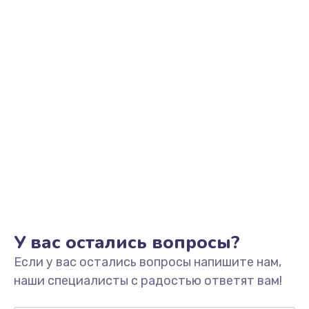
Заказать
Замена видеоадаптера (видеокарты)
1800 руб.
Заказать
Замена, перепайка чипа
1300 руб.
Заказать
Замена HDMI-разъема
650 руб.
Заказать
У вас остались вопросы?
Если у вас остались вопросы напишите нам,
Замена/Pемонт карбюратора
наши специалисты с радостью ответят вам!
1300 руб.
Заказать