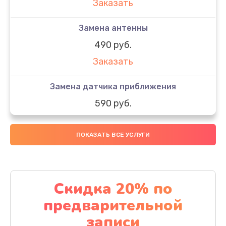
Заказать
Замена антенны
490 руб.
Заказать
Замена датчика приближения
590 руб.
Заказать
ПОКАЗАТЬ ВСЕ УСЛУГИ
Замена стекла
890 руб.
Заказать
Скидка 20% по
предварительной
Обновление ПО
записи
890 руб.