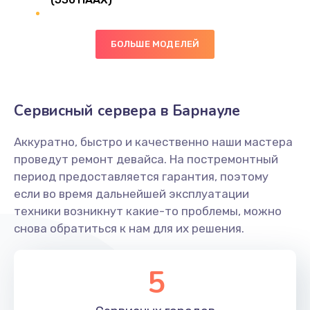
Замена сканера отпечатка
490 руб.
БОЛЬШЕ МОДЕЛЕЙ
Заказать
Сбор/Разбор
Сервисный сервера в Барнауле
1490 руб.
Заказать
Аккуратно, быстро и качественно наши мастера
проведут ремонт девайса. На постремонтный
Замена разъема SIM
период предоставляется гарантия, поэтому
если во время дальнейшей эксплуатации
290 руб.
техники возникнут какие-то проблемы, можно
Заказать
снова обратиться к нам для их решения.
Замена полифонического динамика
5
390 руб.
Заказать