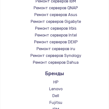
Ремонт серверов IBM
Замена южного моста
Ремонт серверов QNAP
Ремонт серверов Asus
2750 руб.
Ремонт серверов Gigabyte
Заказать
Ремонт серверов Irbis
Ремонт серверов Intel
Замена контроллера питания
Ремонт серверов DEXP
1490 руб.
Ремонт серверов iru
Заказать
Ремонт серверов Synology
Ремонт серверов Dahua
Замена тачпада
1745 руб.
Бренды
Заказать
HP
Lenovo
Замена корпуса
Dell
890 руб.
Fujitsu
Заказать