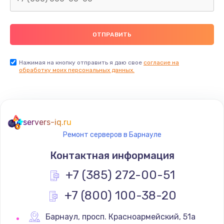
2500 руб.
Заказать
Замена видеокарты
Нажимая на кнопку отправить я даю свое
согласие на
обработку моих персональных данных.
2045 руб.
Заказать
Ремонт разъема питания
servers-iq.ru
1090 руб.
Ремонт серверов в Барнауле
Заказать
Контактная информация
+7 (385) 272-00-51
Замена видеочипа
2745 руб.
+7 (800) 100-38-20
Заказать
Барнаул
,
 просп. Красноармейский, 51а