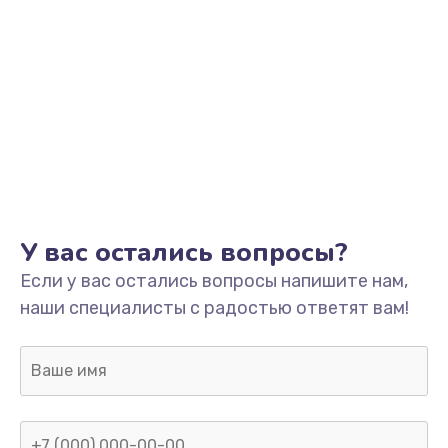
1245 руб.
Заказать
Замена разъёмов (HDMI, DVI, Дисплей порта)
390 руб.
Заказать
Замена SSD
У вас остались вопросы?
1045 руб.
Если у вас остались вопросы напишите нам,
Заказать
наши специалисты с радостью ответят вам!
Замена клавиатуры
990 руб.
Заказать
Ремонт цепей питания