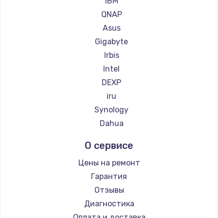
IBM
QNAP
Замена материнской платы
Asus
1760 руб.
Gigabyte
Заказать
Irbis
Intel
DEXP
iru
Synology
Dahua
О сервисе
Цены на ремонт
Гарантия
Отзывы
Диагностика
Оплата и доставка