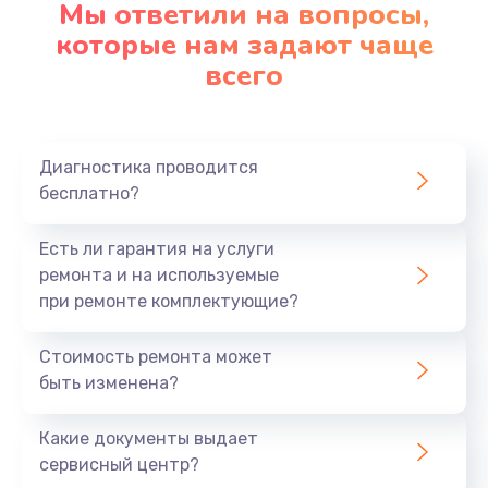
Мы ответили на вопросы,
Заказать
которые нам задают чаще
всего
Замена северного моста
2750 руб.
Заказать
Диагностика проводится
бесплатно?
Замена шлейфа матрицы
1095 руб.
Есть ли гарантия на услуги
Заказать
ремонта и на используемые
при ремонте комплектующие?
Замена термопасты
Стоимость ремонта может
1060 руб.
быть изменена?
Заказать
Какие документы выдает
Замена системы охлаждения
сервисный центр?