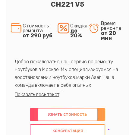
CH221 V5
Время
Стоимость
Скидка
ремонта
до
ремонта
от 20
от 290 руб
20%
мин
Добро пожаловать в наш сервис по ремонту
ноутбуков в Москве. Мы специализируемся на
восстановлении ноутбуков марки Aser. Наша
команда включает в себя опытных
профессионалов с обширными знаниями и
многолетним опытом в данной области. Мы
предлагаем быстрый и качественный ремонт с
УЗНАТЬ СТОИМОСТЬ
использованием оригинальных компонентов, а
также гарантируем качество всех
КОНСУЛЬТАЦИЯ
проведенных работ. Наша цель - предоставить