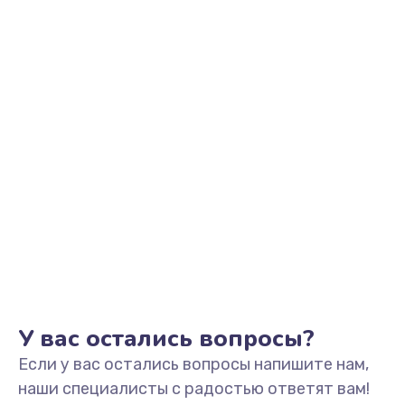
Заказать
Замена видеоадаптера (видеокарты)
1800 руб.
Заказать
Замена, перепайка чипа
1300 руб.
Заказать
Замена HDMI-разъема
650 руб.
Заказать
У вас остались вопросы?
Если у вас остались вопросы напишите нам,
Замена/Pемонт карбюратора
наши специалисты с радостью ответят вам!
1300 руб.