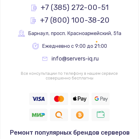
Заказать
+7 (385) 272-00-51
+7 (800) 100-38-20
Замена реле
1000 руб.
Барнаул
,
 просп. Красноармейский, 51а
Заказать
Ежедневно с 9:00 до 21:00
Замена термопредохранителя
info@servers-iq.ru
700 руб.
Заказать
Все консультации по телефону в нашем сервисе
совершенно бесплатны
Замена ТЭНа
2500 руб.
Заказать
Замена шнура
Ремонт популярных брендов серверов
1400 руб.