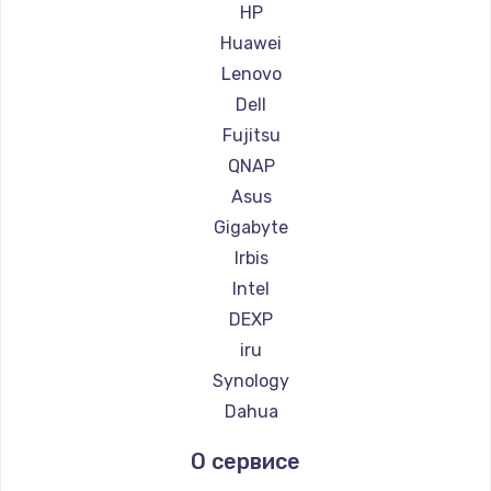
HP
Заказать
Huawei
Lenovo
Замена сенсорного датчика
Dell
1300 руб.
Fujitsu
Заказать
QNAP
Asus
Замена сигнальной лампы
Gigabyte
1200 руб.
Irbis
Заказать
Intel
DEXP
Замена системной платы
iru
1500 руб.
Synology
Заказать
Dahua
Замена температурного датчика
О сервисе
2500 руб.