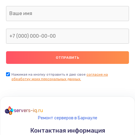
Заказать
Ремонт капиллярной трубки
400 руб.
Заказать
Замена блока питания
1000 руб.
Заказать
Нажимая на кнопку отправить я даю свое
согласие на
обработку моих персональных данных.
Прошивка / разблокировка
900 руб.
Заказать
servers-iq.ru
Ремонт серверов в Барнауле
Замена термостата
Контактная информация
1200 руб.