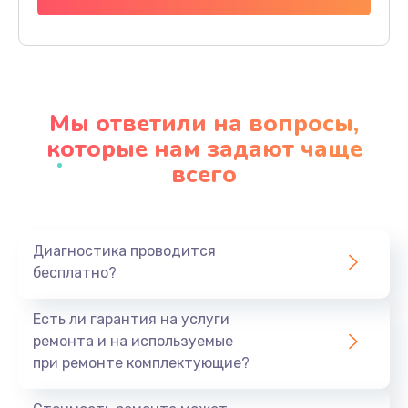
Заказать
Ремонт материнской платы
4500 руб.
Мы ответили на вопросы,
Заказать
которые нам задают чаще
всего
Профилактическая чистка
1000 руб.
Заказать
Диагностика проводится
бесплатно?
Прошивка BIOS
1920 руб.
Есть ли гарантия на услуги
Заказать
ремонта и на используемые
при ремонте комплектующие?
Замена северного моста
1440 руб.