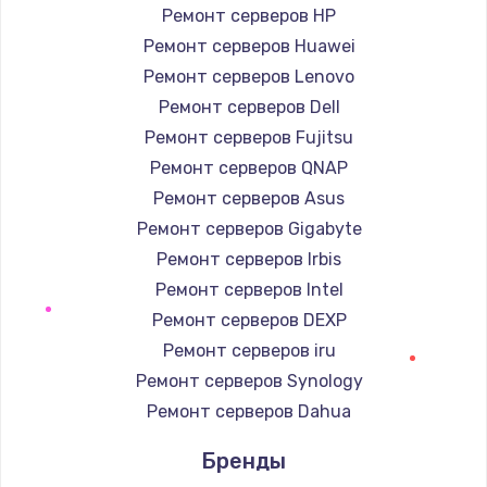
Заказать
Ремонт серверов HP
Ремонт серверов Huawei
Замена / ремонт электронного модуля
Ремонт серверов Lenovo
управления
Ремонт серверов Dell
600 руб.
Ремонт серверов Fujitsu
Заказать
Ремонт серверов QNAP
Ремонт серверов Asus
Замена конфорки
Ремонт серверов Gigabyte
1100 руб.
Ремонт серверов Irbis
Заказать
Ремонт серверов Intel
Ремонт серверов DEXP
Замена платы сенсора
Ремонт серверов iru
900 руб.
Ремонт серверов Synology
Заказать
Ремонт серверов Dahua
Замена регулятора режимов конфорки
Бренды
900 руб.