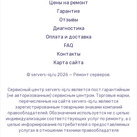
Цены на ремонт
Заказать
Гарантия
Отзывы
Замена электроконфорки
Диагностика
1300 руб.
Оплата и доставка
Заказать
FAQ
Контакты
Техобслуживание
Карта сайта
900 руб.
Заказать
© servers-iq.ru
2026
— Ремонт серверов.
Сервисный центр servers-iq.ru является пост гарантийным
Установка / подключение / демонтаж
(не авторизованным) сервисным центром. Торговые марки,
1300 руб.
перечисленные на сайте servers-iq.ru, являются
зарегистрированным товарными знаками компаний
Заказать
правообладателей. Обозначения используется не с целью
индивидуализации соответствующих услуг по ремонту, а с
Прошивка
целью информирования потребителей о предоставляемых
услугах в отношении техники правообладателя
1400 руб.