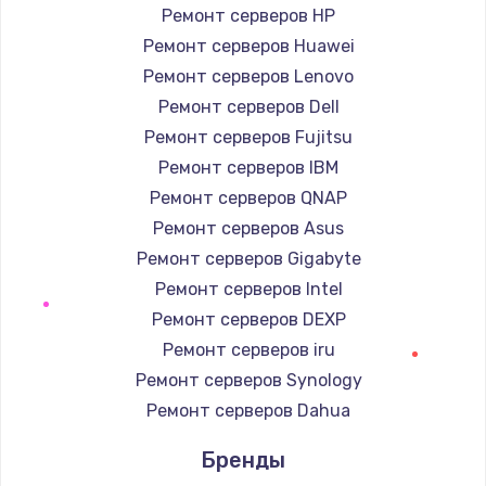
Заказать
Ремонт серверов HP
Ремонт серверов Huawei
Замена экрана
Ремонт серверов Lenovo
920 руб.
Ремонт серверов Dell
Заказать
Ремонт серверов Fujitsu
Ремонт серверов IBM
Замена северного моста
Ремонт серверов QNAP
2620 руб.
Ремонт серверов Asus
Заказать
Ремонт серверов Gigabyte
Ремонт серверов Intel
Замена SSD
Ремонт серверов DEXP
1490 руб.
Ремонт серверов iru
Заказать
Ремонт серверов Synology
Ремонт серверов Dahua
Замена аккумулятора
Бренды
690 руб.