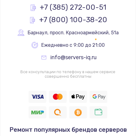
Заказать
+7 (385) 272-00-51
+7 (800) 100-38-20
Замена процессора
1620 руб.
Барнаул
,
 просп. Красноармейский, 51а
Заказать
Ежедневно с 9:00 до 21:00
Замена системы охлаждения
info@servers-iq.ru
1545 руб.
Заказать
Все консультации по телефону в нашем сервисе
совершенно бесплатны
Замена термопасты
1390 руб.
Заказать
Замена шлейфа матрицы
Ремонт популярных брендов серверов
1045 руб.