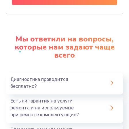
Заказать
Ремонт разъема питания
920 руб.
Мы ответили на вопросы,
Заказать
которые нам задают чаще
всего
Замена видеокарты
2385 руб.
Заказать
Диагностика проводится
бесплатно?
Ремонт цепей питания
3900 руб.
Есть ли гарантия на услуги
Заказать
ремонта и на используемые
при ремонте комплектующие?
Замена жесткого диска
545 руб.