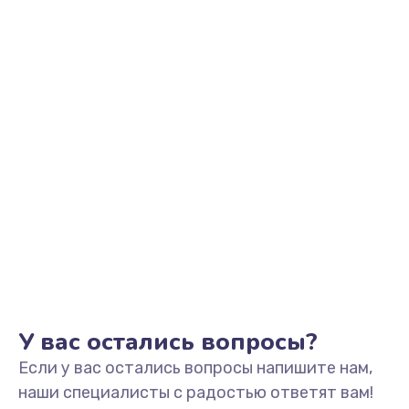
Заказать
Замена шим-контроллера
3900 руб.
Заказать
Замена динамика
670 руб.
Заказать
Замена тачпада
745 руб.
Заказать
У вас остались вопросы?
Если у вас остались вопросы напишите нам,
Замена разъёмов (HDMI, DVI, Дисплей порта)
наши специалисты с радостью ответят вам!
495 руб.