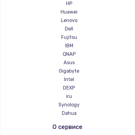
Заказать
HP
Huawei
Замена клавиатуры
Lenovo
660 руб.
Dell
Заказать
Fujitsu
IBM
Замена корпуса
QNAP
1045 руб.
Asus
Заказать
Gigabyte
Intel
Ремонт видеокарты
DEXP
1800 руб.
iru
Заказать
Synology
Dahua
О сервисе