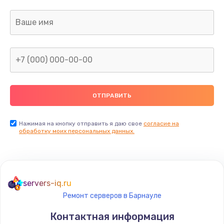
Заказать
Замена USB порта
895 руб.
Заказать
Замена звуковой карты
1490 руб.
Заказать
Нажимая на кнопку отправить я даю свое
согласие на
обработку моих персональных данных.
Замена микрофона
650 руб.
Заказать
servers-iq.ru
Ремонт серверов в Барнауле
Замена оперативной памяти
Контактная информация
670 руб.