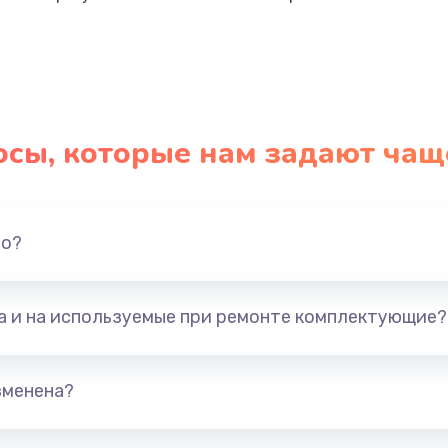
осы, которые нам задают чащ
но?
та и на используемые при ремонте комплектующие?
зменена?