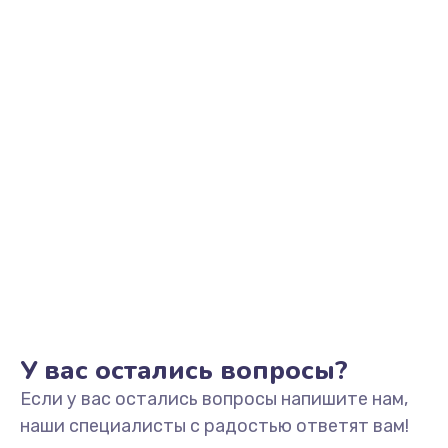
Заказать
Замена видеоадаптера (видеокарты)
1800 руб.
Заказать
Замена, перепайка чипа
1300 руб.
Заказать
Замена HDMI-разъема
650 руб.
Заказать
У вас остались вопросы?
Если у вас остались вопросы напишите нам,
Замена/Pемонт карбюратора
наши специалисты с радостью ответят вам!
1300 руб.