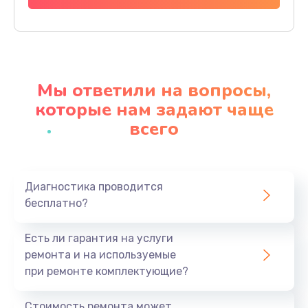
Заказать
Ремонт материнской платы
4500 руб.
Мы ответили на вопросы,
Заказать
которые нам задают чаще
всего
Профилактическая чистка
1000 руб.
Заказать
Диагностика проводится
бесплатно?
Прошивка BIOS
1920 руб.
Есть ли гарантия на услуги
Заказать
ремонта и на используемые
при ремонте комплектующие?
Замена северного моста
1440 руб.
Стоимость ремонта может