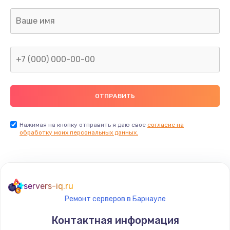
Заказать
Ремонт капиллярной трубки
400 руб.
Заказать
Замена блока питания
1000 руб.
Заказать
Нажимая на кнопку отправить я даю свое
согласие на
обработку моих персональных данных.
Прошивка / разблокировка
900 руб.
Заказать
servers-iq.ru
Ремонт серверов в Барнауле
Замена термостата
Контактная информация
1200 руб.