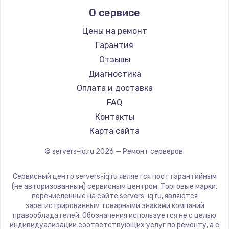
Заказать
О сервисе
Цены на ремонт
Замена электроконфорки
Гарантия
1300 руб.
Отзывы
Заказать
Диагностика
Оплата и доставка
Техобслуживание
FAQ
900 руб.
Контакты
Заказать
Карта сайта
Установка / подключение / демонтаж
© servers-iq.ru
2026
— Ремонт серверов.
1300 руб.
Сервисный центр servers-iq.ru является пост гарантийным
Заказать
(не авторизованным) сервисным центром. Торговые марки,
перечисленные на сайте servers-iq.ru, являются
Прошивка
зарегистрированным товарными знаками компаний
правообладателей. Обозначения используется не с целью
1400 руб.
индивидуализации соответствующих услуг по ремонту, а с