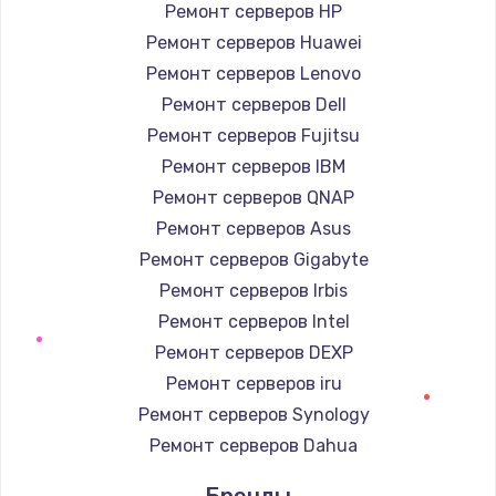
Заказать
Ремонт серверов HP
Ремонт серверов Huawei
Замена / ремонт электронного модуля
Ремонт серверов Lenovo
управления
Ремонт серверов Dell
600 руб.
Ремонт серверов Fujitsu
Заказать
Ремонт серверов IBM
Ремонт серверов QNAP
Замена конфорки
Ремонт серверов Asus
1100 руб.
Ремонт серверов Gigabyte
Заказать
Ремонт серверов Irbis
Ремонт серверов Intel
Замена платы сенсора
Ремонт серверов DEXP
900 руб.
Ремонт серверов iru
Заказать
Ремонт серверов Synology
Ремонт серверов Dahua
Замена регулятора режимов конфорки
900 руб.
Бренды