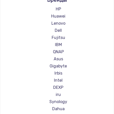
Заказать
HP
Huawei
Замена сенсорного датчика
Lenovo
1300 руб.
Dell
Заказать
Fujitsu
IBM
Замена сигнальной лампы
QNAP
1200 руб.
Asus
Заказать
Gigabyte
Irbis
Замена системной платы
Intel
1500 руб.
DEXP
Заказать
iru
Synology
Замена температурного датчика
Dahua
2500 руб.