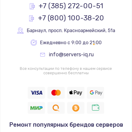
Заказать
+7 (385) 272-00-51
+7 (800) 100-38-20
Замена реле
1000 руб.
Барнаул
,
 просп. Красноармейский, 51а
Заказать
Ежедневно с 9:00 до 21:00
Замена термопредохранителя
info@servers-iq.ru
700 руб.
Заказать
Все консультации по телефону в нашем сервисе
совершенно бесплатны
Замена ТЭНа
2500 руб.
Заказать
Замена шнура
Ремонт популярных брендов серверов
1400 руб.