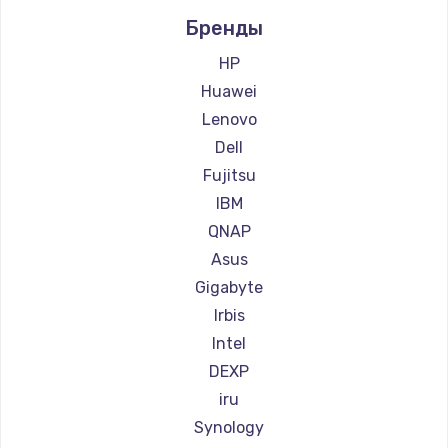
900 руб.
Бренды
Заказать
HP
Huawei
Замена сенсорного датчика
Lenovo
1300 руб.
Dell
Заказать
Fujitsu
IBM
Замена сигнальной лампы
QNAP
1200 руб.
Asus
Заказать
Gigabyte
Irbis
Замена системной платы
Intel
1500 руб.
DEXP
Заказать
iru
Synology
Замена температурного датчика