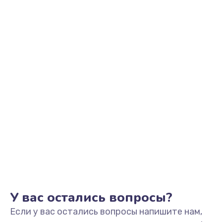
2500 руб.
Заказать
Замена видеоадаптера (видеокарты)
1800 руб.
Заказать
Замена, перепайка чипа
1300 руб.
Заказать
Замена HDMI-разъема
650 руб.
Заказать
У вас остались вопросы?
Если у вас остались вопросы напишите нам,
Замена/Pемонт карбюратора