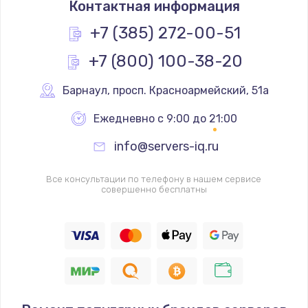
Контактная информация
1200 руб.
Заказать
+7 (385) 272-00-51
+7 (800) 100-38-20
Замена реле
1000 руб.
Барнаул
,
 просп. Красноармейский, 51а
Заказать
Ежедневно с 9:00 до 21:00
Замена термопредохранителя
info@servers-iq.ru
700 руб.
Заказать
Все консультации по телефону в нашем сервисе
совершенно бесплатны
Замена ТЭНа
2500 руб.
Заказать
Замена шнура