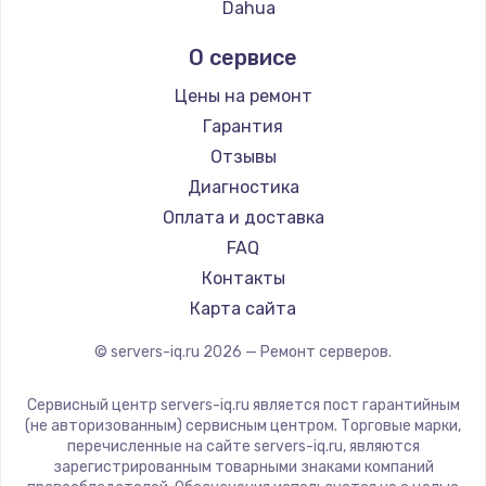
Dahua
2500 руб.
Заказать
О сервисе
Цены на ремонт
Замена электроконфорки
Гарантия
1300 руб.
Отзывы
Заказать
Диагностика
Оплата и доставка
Техобслуживание
FAQ
900 руб.
Контакты
Заказать
Карта сайта
Установка / подключение / демонтаж
© servers-iq.ru
2026
— Ремонт серверов.
1300 руб.
Сервисный центр servers-iq.ru является пост гарантийным
Заказать
(не авторизованным) сервисным центром. Торговые марки,
перечисленные на сайте servers-iq.ru, являются
Прошивка
зарегистрированным товарными знаками компаний