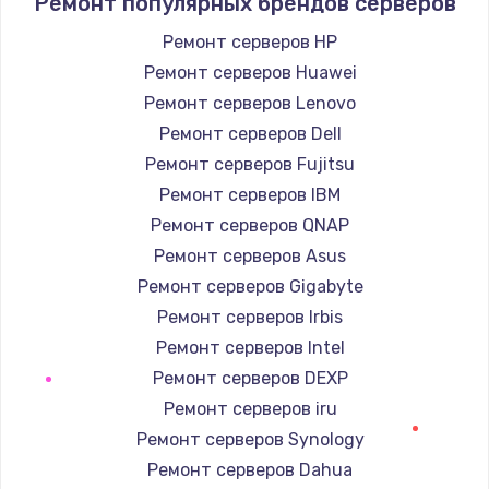
Ремонт популярных брендов серверов
1400 руб.
Заказать
Ремонт серверов HP
Ремонт серверов Huawei
Замена / ремонт электронного модуля
Ремонт серверов Lenovo
управления
Ремонт серверов Dell
600 руб.
Ремонт серверов Fujitsu
Заказать
Ремонт серверов IBM
Ремонт серверов QNAP
Замена конфорки
Ремонт серверов Asus
1100 руб.
Ремонт серверов Gigabyte
Заказать
Ремонт серверов Irbis
Ремонт серверов Intel
Замена платы сенсора
Ремонт серверов DEXP
900 руб.
Ремонт серверов iru
Заказать
Ремонт серверов Synology
Ремонт серверов Dahua
Замена регулятора режимов конфорки