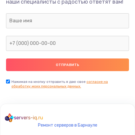
наши специалисты с радостью ответят вам!
1300 руб.
Заказать
Ремонт капиллярной трубки
400 руб.
Заказать
Замена блока питания
1000 руб.
Заказать
Нажимая на кнопку отправить я даю свое
согласие на
обработку моих персональных данных.
Прошивка / разблокировка
900 руб.
Заказать
servers-iq.ru
Ремонт серверов в Барнауле
Замена термостата