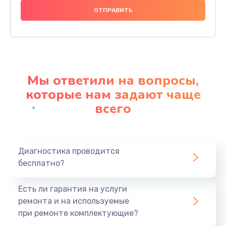
1000 руб.
Заказать
Ремонт материнской платы
4500 руб.
Мы ответили на вопросы,
Заказать
которые нам задают чаще
всего
Профилактическая чистка
1000 руб.
Заказать
Диагностика проводится
бесплатно?
Прошивка BIOS
1920 руб.
Есть ли гарантия на услуги
Заказать
ремонта и на используемые
при ремонте комплектующие?
Замена северного моста