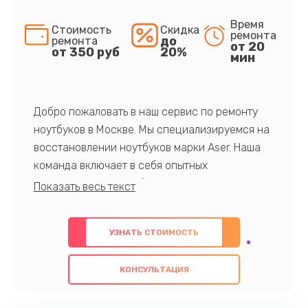
Время
Стоимость
Скидка
ремонта
до
ремонта
от 20
от 350 руб
20%
мин
Добро пожаловать в наш сервис по ремонту
ноутбуков в Москве. Мы специализируемся на
восстановлении ноутбуков марки Aser. Наша
команда включает в себя опытных
профессионалов с обширными знаниями и
многолетним опытом в данной области. Мы
предлагаем быстрый и качественный ремонт с
УЗНАТЬ СТОИМОСТЬ
использованием оригинальных компонентов, а
также гарантируем качество всех
КОНСУЛЬТАЦИЯ
проведенных работ. Наша цель - предоставить
клиентам надежное и профессиональное