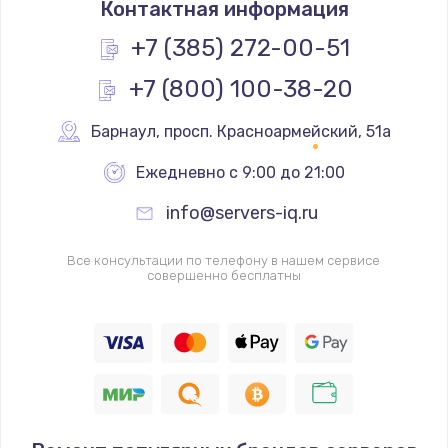
Контактная информация
1200 руб.
Заказать
+7 (385) 272-00-51
+7 (800) 100-38-20
Замена реле
1000 руб.
Барнаул
,
 просп. Красноармейский, 51а
Заказать
Ежедневно с 9:00 до 21:00
Замена термопредохранителя
info@servers-iq.ru
700 руб.
Заказать
Все консультации по телефону в нашем сервисе
совершенно бесплатны
Замена ТЭНа
2500 руб.
Заказать
Замена шнура