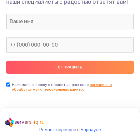
наши специалисты с радостью ответят вам!
1300 руб.
Заказать
Ремонт капиллярной трубки
400 руб.
Заказать
Замена блока питания
1000 руб.
Заказать
Нажимая на кнопку отправить я даю свое
согласие на
обработку моих персональных данных.
Прошивка / разблокировка
900 руб.
Заказать
servers-iq.ru
Ремонт серверов в Барнауле
Замена термостата