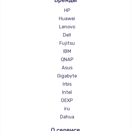
900 руб.
HP
Заказать
Huawei
Lenovo
Замена сенсорного датчика
Dell
1300 руб.
Fujitsu
Заказать
IBM
QNAP
Замена сигнальной лампы
Asus
1200 руб.
Gigabyte
Заказать
Irbis
Intel
Замена системной платы
DEXP
1500 руб.
iru
Заказать
Dahua
Замена температурного датчика
О сервисе