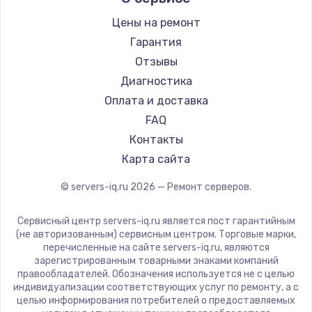
2500 руб.
Цены на ремонт
Заказать
Гарантия
Отзывы
Замена электроконфорки
Диагностика
1300 руб.
Оплата и доставка
Заказать
FAQ
Контакты
Техобслуживание
Карта сайта
900 руб.
Заказать
© servers-iq.ru
2026
— Ремонт серверов.
Сервисный центр servers-iq.ru является пост гарантийным
Установка / подключение / демонтаж
(не авторизованным) сервисным центром. Торговые марки,
1300 руб.
перечисленные на сайте servers-iq.ru, являются
зарегистрированным товарными знаками компаний
Заказать
правообладателей. Обозначения используется не с целью
индивидуализации соответствующих услуг по ремонту, а с
Прошивка
целью информирования потребителей о предоставляемых