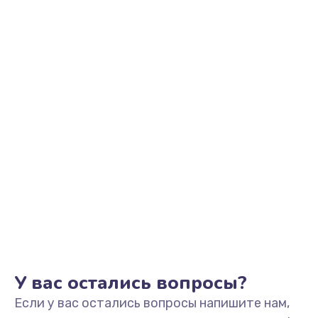
2500 руб.
Заказать
Замена видеоадаптера (видеокарты)
1800 руб.
Заказать
Замена, перепайка чипа
1300 руб.
Заказать
Замена HDMI-разъема
650 руб.
Заказать
У вас остались вопросы?
Если у вас остались вопросы напишите нам,
Замена/Pемонт карбюратора